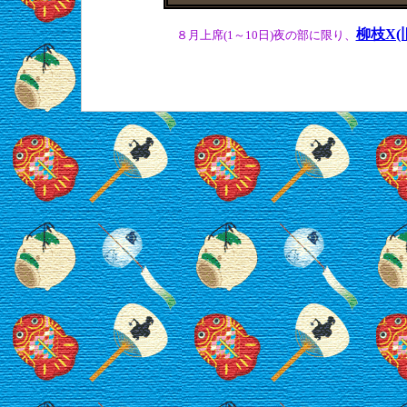
柳枝X(旧T
８月上席(1～10日)夜の部に限り、