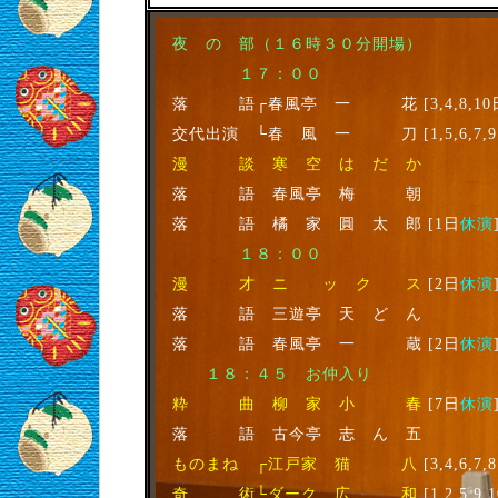
夜 の 部（１６時３０分開場）
１７：００
落 語┌春風亭 一 花 [3,4,8,10
交代出演 └春 風 一 刀 [1,5,6,7,
漫 談 寒 空 は だ か
落 語 春風亭 梅 朝
落 語 橘 家 圓 太 郎 [1日
休演
１８：００
漫 才 ニ ッ ク ス
[2日
休演
落 語 三遊亭 天 ど ん
落 語 春風亭 一 蔵 [2日
休演
１８：４５ お仲入り
粋 曲 柳 家 小 春
[7日
休演
落 語 古今亭 志 ん 五
ものまね ┌江戸家 猫 八
[3,4,6,7
奇 術└ダーク 広 和
[1,2,5,9