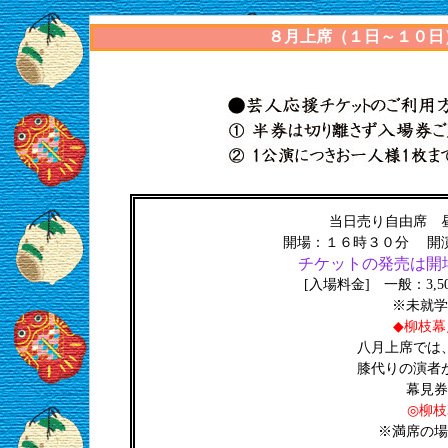
８月上席（１日～１０日
当日売り自由席 
開場：１６時３０分 開
チケットの発売は開
[入場料金] 一般：3,5
※未就学
◆柳枝
八月上席では、
膝代りの演者が
幕見券
◎柳
※満席の場