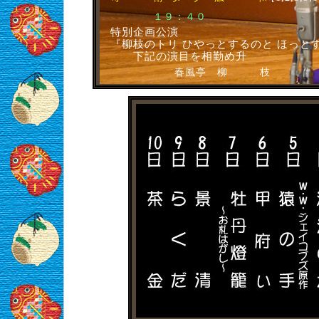
１９：４０
特別企画公演
『柳枝のトリ ひやっとするのと ほっと
下記の演目を相勤め升
春風亭 柳 枝